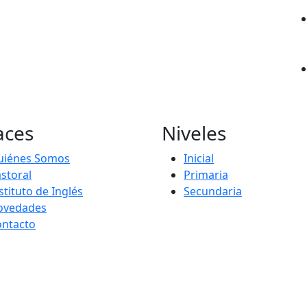
aces
Niveles
uiénes Somos
Inicial
storal
Primaria
stituto de Inglés
Secundaria
ovedades
ontacto